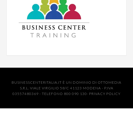
BUSINESSCENTERITALIA.IT È UN DOMINIO DI OTTOMEDIA
S.R.L. VIALE VIRGILIO 58/C 41123 MODENA - P.IVA
03557480369 - TELEFONO 800 090 130·
PRIVACY POLICY