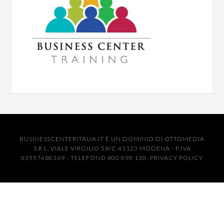
BUSINESSCENTERITALIA.IT È UN DOMINIO DI OTTOMEDIA
S.R.L. VIALE VIRGILIO 58/C 41123 MODENA - P.IVA
03557480369 - TELEFONO 800 090 130·
PRIVACY POLICY