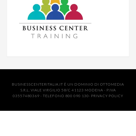
BUSINESSCENTERITALIA.IT È UN DOMINIO DI OTTOMEDIA
S.R.L. VIALE VIRGILIO 58/C 41123 MODENA - P.IVA
03557480369 - TELEFONO 800 090 130·
PRIVACY POLICY