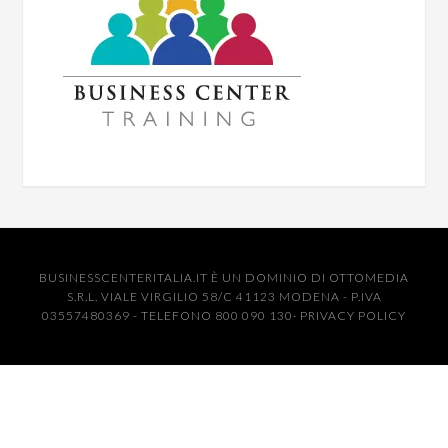
BUSINESSCENTERITALIA.IT È UN DOMINIO DI OTTOMEDIA
S.R.L. VIALE VIRGILIO 58/C 41123 MODENA - P.IVA
03557480369 - TELEFONO 800 090 130·
PRIVACY POLICY