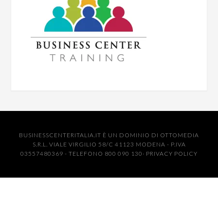
BUSINESSCENTERITALIA.IT È UN DOMINIO DI OTTOMEDIA
S.R.L. VIALE VIRGILIO 58/C 41123 MODENA - P.IVA
03557480369 - TELEFONO 800 090 130·
PRIVACY POLICY