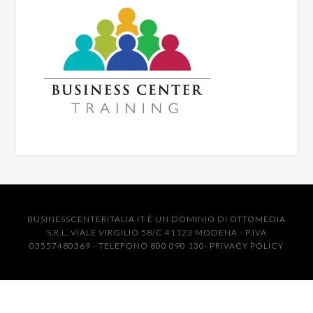
BUSINESSCENTERITALIA.IT È UN DOMINIO DI OTTOMEDIA
S.R.L. VIALE VIRGILIO 58/C 41123 MODENA - P.IVA
03557480369 - TELEFONO 800 090 130·
PRIVACY POLICY