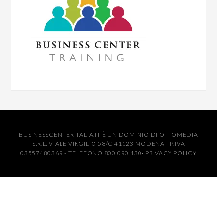
BUSINESSCENTERITALIA.IT È UN DOMINIO DI OTTOMEDIA
S.R.L. VIALE VIRGILIO 58/C 41123 MODENA - P.IVA
03557480369 - TELEFONO 800 090 130·
PRIVACY POLICY