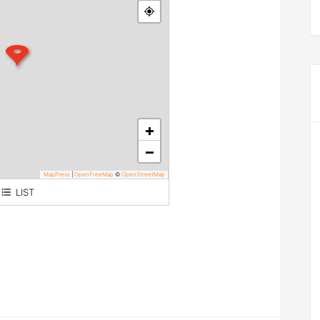
+
−
MapPress
|
OpenFreeMap
©
OpenStreetMap
LIST