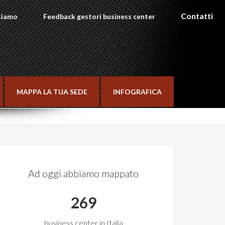
Contatti
siamo
Feedback gestori business center
MAPPA LA TUA SEDE
INFOGRAFICA
Ad oggi abbiamo mappato
269
business center in Italia