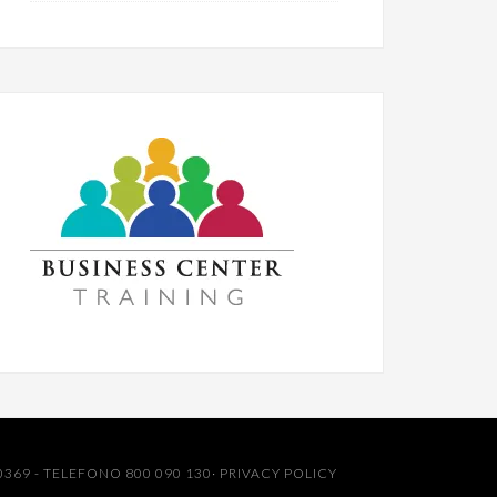
0369 - TELEFONO 800 090 130·
PRIVACY POLICY