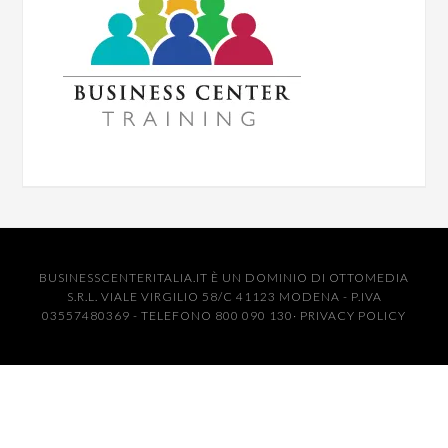
BUSINESSCENTERITALIA.IT È UN DOMINIO DI OTTOMEDIA
S.R.L. VIALE VIRGILIO 58/C 41123 MODENA - P.IVA
03557480369 - TELEFONO 800 090 130·
PRIVACY POLICY