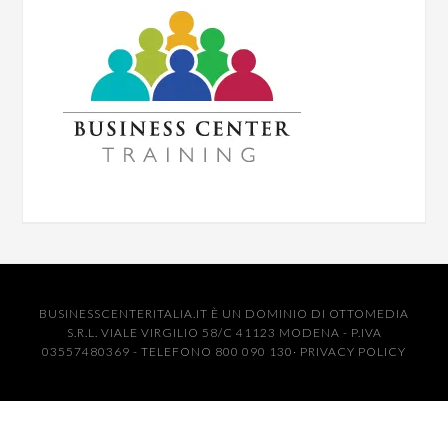
BUSINESSCENTERITALIA.IT È UN DOMINIO DI OTTOMEDIA
S.R.L. VIALE VIRGILIO 58/C 41123 MODENA - P.IVA
03557480369 - TELEFONO 800 090 130·
PRIVACY POLICY