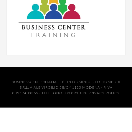
BUSINESSCENTERITALIA.IT È UN DOMINIO DI OTTOMEDIA
S.R.L. VIALE VIRGILIO 58/C 41123 MODENA - P.IVA
03557480369 - TELEFONO 800 090 130·
PRIVACY POLICY