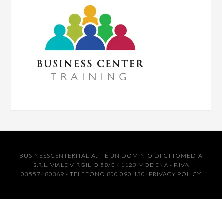
BUSINESSCENTERITALIA.IT È UN DOMINIO DI OTTOMEDIA
S.R.L. VIALE VIRGILIO 58/C 41123 MODENA - P.IVA
03557480369 - TELEFONO 800 090 130·
PRIVACY POLICY