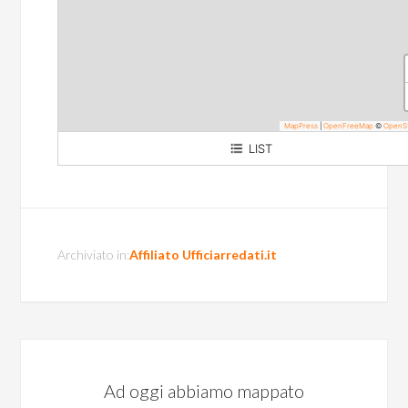
MapPress
|
OpenFreeMap
©
OpenS
LIST
Via Ludovico Lazzaro Zamenhof
Archiviato in:
Affiliato Ufficiarredati.it
Ad oggi abbiamo mappato