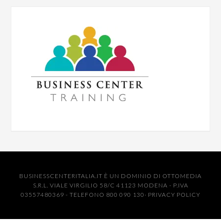
BUSINESSCENTERITALIA.IT È UN DOMINIO DI OTTOMEDIA
S.R.L. VIALE VIRGILIO 58/C 41123 MODENA - P.IVA
03557480369 - TELEFONO 800 090 130·
PRIVACY POLICY