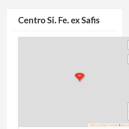
Centro Si. Fe. ex Safis
MapPress
|
OpenFreeMap
©
OpenS