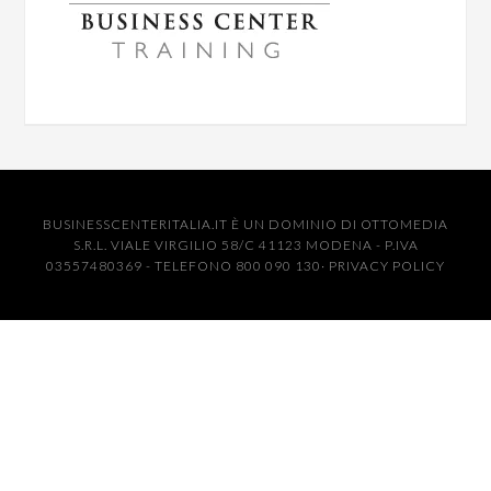
BUSINESSCENTERITALIA.IT È UN DOMINIO DI OTTOMEDIA
S.R.L. VIALE VIRGILIO 58/C 41123 MODENA - P.IVA
03557480369 - TELEFONO 800 090 130·
PRIVACY POLICY