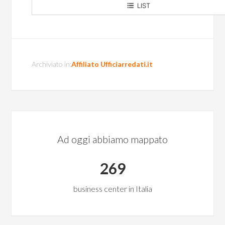
LIST
Viale Bonaria
Archiviato in:
Affiliato Ufficiarredati.it
Ad oggi abbiamo mappato
269
business center in Italia